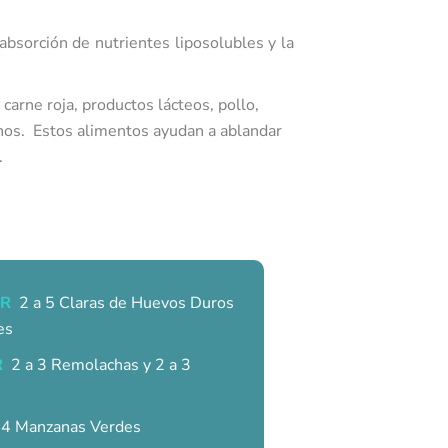
a absorción de nutrientes liposolubles y la
arne roja, productos lácteos, pollo,
nos. Estos alimentos ayudan a ablandar
.
R
2 a 5 Claras de Huevos Duros
es
R
2 a 3 Remolachas y 2 a 3
4 Manzanas Verdes