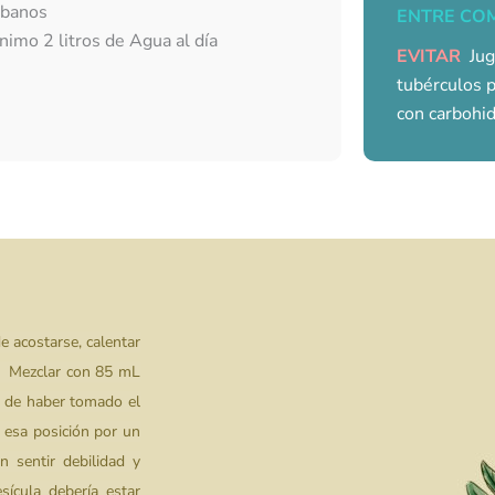
banos
ENTRE CO
nimo 2 litros de Agua al día
EVITAR
Jug
tubérculos 
con carbohid
e acostarse, calentar
o. Mezclar con 85 mL
s de haber tomado el
 esa posición por un
 sentir debilidad y
ícula debería estar