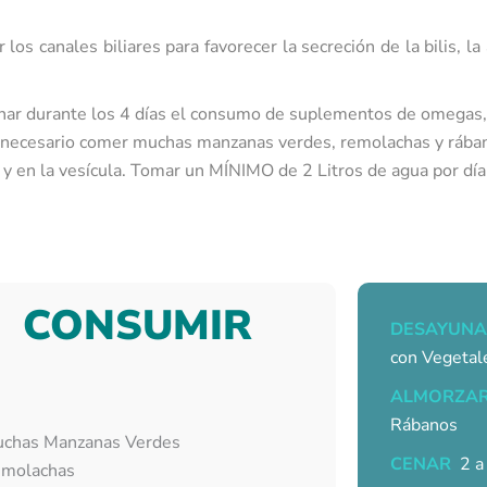
 los canales biliares para favorecer la secreción de la bilis, l
nar durante los 4 días el consumo de suplementos de omegas, c
 Es necesario comer muchas manzanas verdes, remolachas y rába
y en la vesícula. Tomar un MÍNIMO de 2 Litros de agua por día
CONSUMIR
DESAYUNA
con Vegetal
ALMORZA
Rábanos
chas Manzanas Verdes
CENAR
2 a 
molachas