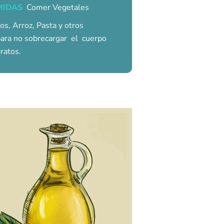
MIDAS
Comer Vegetales
os, Arroz, Pasta y otros
para no sobrecargar el cuerpo
ratos.