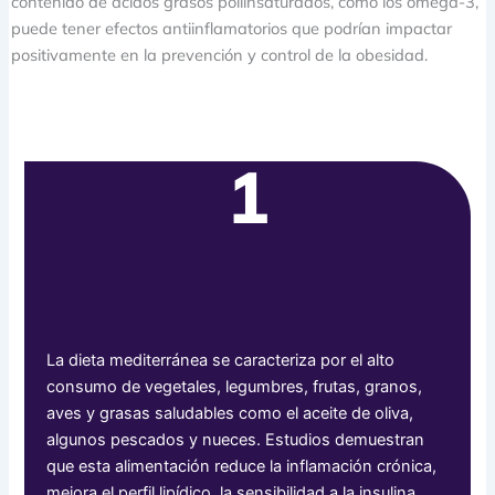
contenido de ácidos grasos poliinsaturados, como los omega-3,
puede tener efectos antiinflamatorios que podrían im
pactar
positivamente en la prevención y control de la obesidad.
1
La dieta mediterránea se caracteriza por el alto
consumo de vegetales, legumbres, frutas, granos,
aves y grasas saludables como el aceite de oliva,
algunos pescados y nueces. Estudios demuestran
que esta alimentación reduce la inflamación crónica,
mejora el perfil lipídico, la sensibilidad a la insulina,